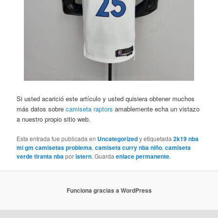
Si usted acarició este artículo y usted quisiera obtener muchos
más datos sobre
camiseta raptors
amablemente echa un vistazo
a nuestro propio sitio web.
Esta entrada fue publicada en
Uncategorized
y etiquetada
2k19 nba
mi gm camisetas problema
,
camiseta curry nba niño
,
camiseta
verde tiranta nba
por
istern
. Guarda
enlace permanente
.
Funciona gracias a WordPress