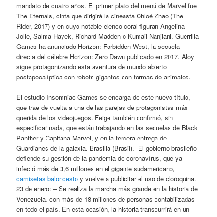
mandato de cuatro años. El primer plato del menú de Marvel fue
The Eternals, cinta que dirigirá la cineasta Chloé Zhao (The
Rider, 2017) y en cuyo notable elenco coral figuran Angelina
Jolie, Salma Hayek, Richard Madden o Kumail Nanjiani. Guerrilla
Games ha anunciado Horizon: Forbidden West, la secuela
directa del célebre Horizon: Zero Dawn publicado en 2017. Aloy
sigue protagonizando esta aventura de mundo abierto
postapocalíptica con robots gigantes con formas de animales.
El estudio Insomniac Games se encarga de este nuevo título,
que trae de vuelta a una de las parejas de protagonistas más
querida de los videojuegos. Feige también confirmó, sin
especificar nada, que están trabajando en las secuelas de Black
Panther y Capitana Marvel, y en la tercera entrega de
Guardianes de la galaxia. Brasilia (Brasil).- El gobierno brasileño
defiende su gestión de la pandemia de coronavírus, que ya
infectó más de 3,6 millones en el gigante sudamericano,
camisetas baloncesto
y vuelve a publicitar el uso de cloroquina.
23 de enero: – Se realiza la marcha más grande en la historia de
Venezuela, con más de 18 millones de personas contabilizadas
en todo el país. En esta ocasión, la historia transcurrirá en un