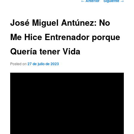
←
Anterior
Siguiente
→
de
entradas
José Miguel Antúnez: No
Me Hice Entrenador porque
Quería tener Vida
Posted on
27 de julio de 2023