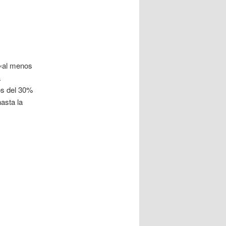
 «al menos
a
s del 30%
asta la