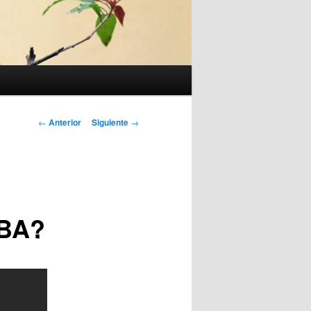
Navegación
←
Anterior
Siguiente
→
de
entradas
NBA?