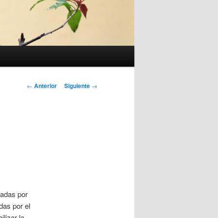
Navegación
←
Anterior
Siguiente
→
de
entradas
nadas por
as por el
lizar la