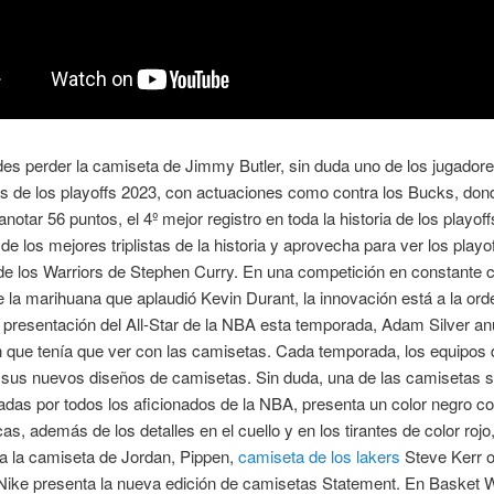
es perder la camiseta de Jimmy Butler, sin duda uno de los jugado
s de los playoffs 2023, con actuaciones como contra los Bucks, don
notar 56 puntos, el 4º mejor registro en toda la historia de los playoff
e los mejores triplistas de la historia y aprovecha para ver los playof
de los Warriors de Stephen Curry. En una competición en constante 
 la marihuana que aplaudió Kevin Durant, la innovación está a la orde
 presentación del All-Star de la NBA esta temporada, Adam Silver a
 que tenía que ver con las camisetas. Cada temporada, los equipos
 sus nuevos diseños de camisetas. Sin duda, una de las camisetas 
as por todos los aficionados de la NBA, presenta un color negro c
cas, además de los detalles en el cuello y en los tirantes de color rojo
a la camiseta de Jordan, Pippen,
camiseta de los lakers
Steve Kerr 
ike presenta la nueva edición de camisetas Statement. En Basket 