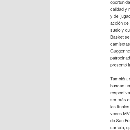
oportunida
calidad y 
y del juga
acción de 
suelo y qu
Basket se 
camisetas,
Guggenheim
patrocinad
presentó l
También, e
buscan una
respectiv
ser más e
las final
veces MVP 
de San Fr
carrera, q