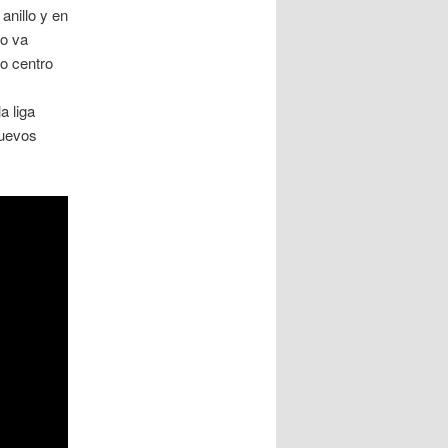
anillo y en
no va
ro centro
a liga
nuevos