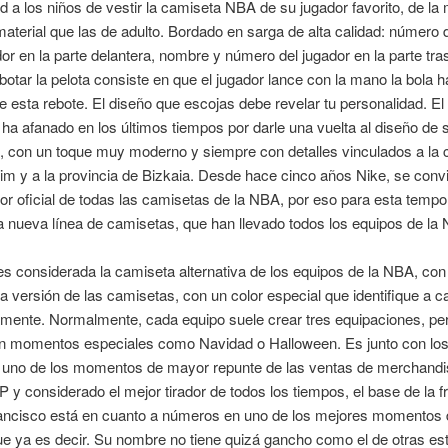
d a los niños de vestir la camiseta NBA de su jugador favorito, de l
material que las de adulto. Bordado en sarga de alta calidad: número 
dor en la parte delantera, nombre y número del jugador en la parte tra
botar la pelota consiste en que el jugador lance con la mano la bola h
e esta rebote. El diseño que escojas debe revelar tu personalidad. El
ha afanado en los últimos tiempos por darle una vuelta al diseño de 
 con un toque muy moderno y siempre con detalles vinculados a la c
 y a la provincia de Bizkaia. Desde hace cinco años Nike, se convir
or oficial de todas las camisetas de la NBA, por eso para esta temp
a nueva línea de camisetas, que han llevado todos los equipos de la
s considerada la camiseta alternativa de los equipos de la NBA, con
 versión de las camisetas, con un color especial que identifique a c
amente. Normalmente, cada equipo suele crear tres equipaciones, pe
n momentos especiales como Navidad o Halloween. Es junto con los 
es uno de los momentos de mayor repunte de las ventas de merchandi
y considerado el mejor tirador de todos los tiempos, el base de la f
ancisco está en cuanto a números en uno de los mejores momentos 
ue ya es decir. Su nombre no tiene quizá gancho como el de otras est