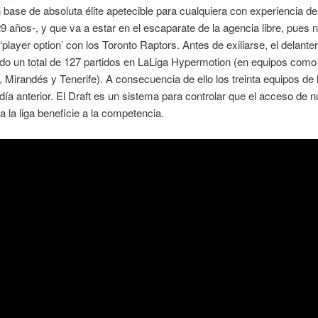
 base de absoluta élite apetecible para cualquiera con experiencia de 
9 años-, y que va a estar en el escaparate de la agencia libre, pues 
 ‘player option’ con los Toronto Raptors. Antes de exiliarse, el delante
do un total de 127 partidos en LaLiga Hypermotion (en equipos como
Mirandés y Tenerife). A consecuencia de ello los treinta equipos de l
 día anterior. El Draft es un sistema para controlar que el acceso de 
a la liga beneficie a la competencia.