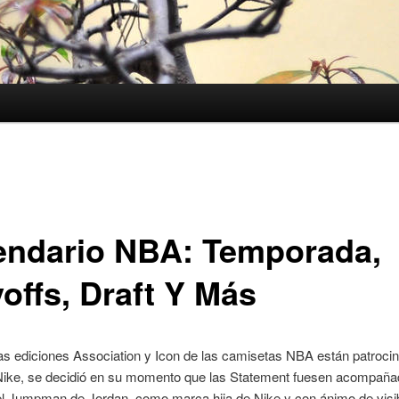
endario NBA: Temporada,
offs, Draft Y Más
as ediciones Association y Icon de las camisetas NBA están patroci
Nike, se decidió en su momento que las Statement fuesen acompañad
el Jumpman de Jordan, como marca hija de Nike y con ánimo de visibi