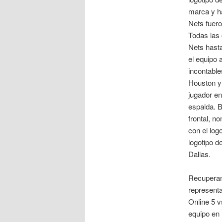
marca y h
Nets fuer
Todas las
Nets hasta
el equipo 
incontable
Houston y 
jugador en
espalda. B
frontal, n
con el log
logotipo d
Dallas.
Recuperan 
representa
Online 5 v
equipo en 