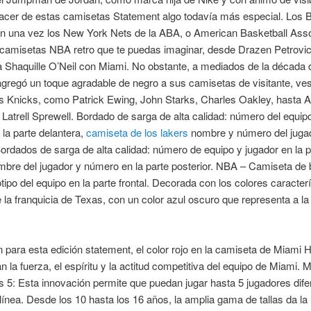
acer de estas camisetas Statement algo todavía más especial. Los 
on una vez los New York Nets de la ABA, o American Basketball Asso
 camisetas NBA retro que te puedas imaginar, desde Drazen Petrovic
 Shaquille O’Neil con Miami. No obstante, a mediados de la década d
agregó un toque agradable de negro a sus camisetas de visitante, ves
s Knicks, como Patrick Ewing, John Starks, Charles Oakley, hasta A
Latrell Sprewell. Bordado de sarga de alta calidad: número del equipo
 la parte delantera,
camiseta de los lakers
nombre y número del jugad
ordados de sarga de alta calidad: número de equipo y jugador en la p
ombre del jugador y número en la parte posterior. NBA – Camiseta de
otipo del equipo en la parte frontal. Decorada con los colores caracterí
e la franquicia de Texas, con un color azul oscuro que representa a la
para esta edición statement, el color rojo en la camiseta de Miami H
n la fuerza, el espíritu y la actitud competitiva del equipo de Miami. 
s 5: Esta innovación permite que puedan jugar hasta 5 jugadores dife
línea. Desde los 10 hasta los 16 años, la amplia gama de tallas da la