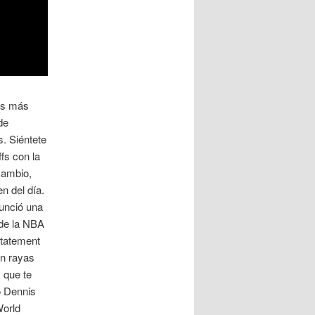
res más
de
s. Siéntete
fs con la
cambio,
n del día.
nunció una
 de la NBA
statement
on rayas
, que te
o Dennis
World