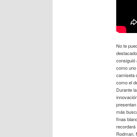
No te pued
destacado
consiguió a
como uno d
camiseta 
como el de
Durante la
innovación
presentan
más buscad
finas blan
recordará 
Rodman. N