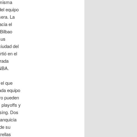
a misma
del equipo
sera. La
acia el
 Bilbao
sus
iudad del
tió en el
orada
 NBA.
 el que
ada equipo
ro pueden
playoffs y
sing. Dos
ranquicia
de su
rellas