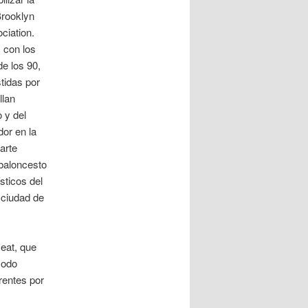
Brooklyn
ciation.
 con los
e los 90,
tidas por
llan
 y del
or en la
arte
 baloncesto
sticos del
 ciudad de
eat, que
Modo
rentes por