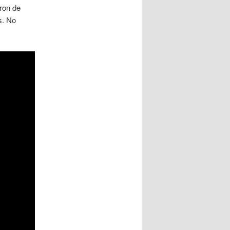
ron de
s. No