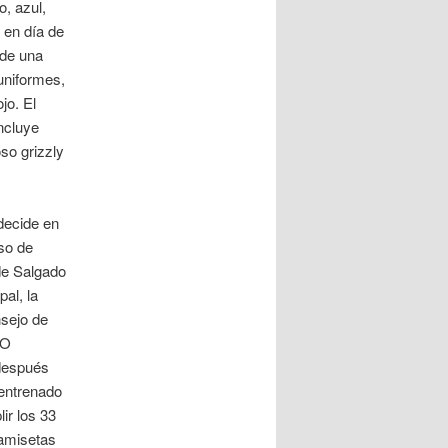
, azul,
 en día de
 de una
uniformes,
jo. El
ncluye
so grizzly
 decide en
oso de
de Salgado
al, la
nsejo de
AO
después
 entrenado
ir los 33
camisetas