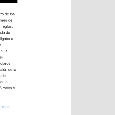
ro de los
rmes de
 reglas,
ada de
bligaba a
e
n, la
el
claros
alón de la
a de
en el
 6 robos y
iseta