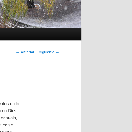
Navegación
←
Anterior
Siguiente
→
de
entradas
ntes en la
omo Dirk
 escuela,
 con el
o entre