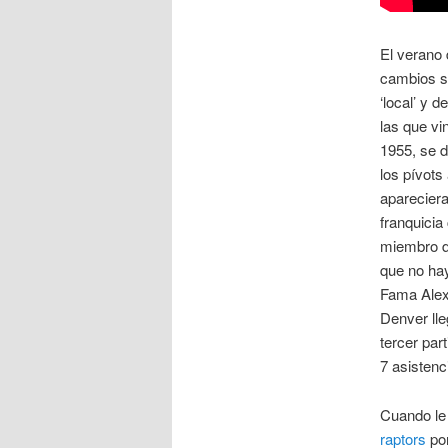
El verano 
cambios s
‘local’ y 
las que vi
1955, se d
los pívots
apareciera
franquici
miembro d
que no hay
Fama Alex 
Denver lle
tercer par
7 asistenc
Cuando le 
raptors
por