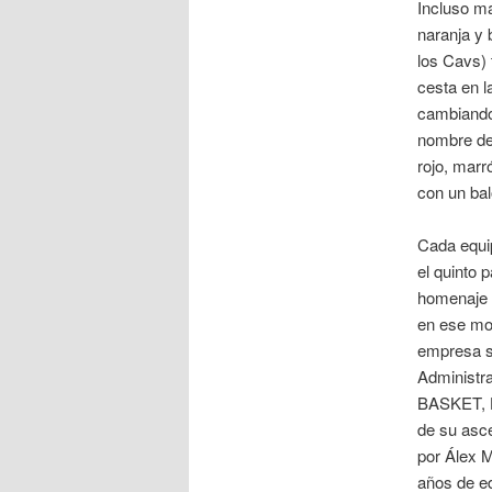
Incluso ma
naranja y 
los Cavs) 
cesta en l
cambiando 
nombre del
rojo, marr
con un bal
Cada equip
el quinto 
homenaje a
en ese mom
empresa su
Administra
BASKET, 
de su asce
por Álex M
años de ed