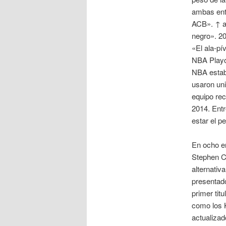
ambas ent
ACB». ↑ a
negro». 2
«El ala-pí
NBA Playof
NBA estab
usaron un
equipo re
2014. Entr
estar el p
En ocho e
Stephen C
alternativ
presentado
primer tit
como los K
actualizad