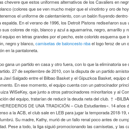
s chevere que estos uniformes alternativos de los Cavaliers en negro
blanco (colores que se ven mucho mejor que el vinotinto y oro de hoy
tenemos el uniforme de calentamiento, con un balón fluyendo dentro
a espalda. En el verano de 1996, los Detroit Pistons rediseñaron sus 
sus colores de rojo, blanco y azul a aguamarina, negro, amarillo y ro
 equipo en letras grandes por el pecho, este colorido esquema que i
ón, negro y blanco,
camisetas de baloncesto nba
el logo feroz de un o
ón en la pantaloneta.
o gana un partido en casa y otro fuera, con lo que la eliminatoria se
partido. 27 de septiembre de 2010, con la disputa de un partido amist
 Javi Salgado entre el Bilbao Basket y el Gipuzkoa Basket, equipo 
ento. En ese momento, el equipo cuenta con un patrocinador princip
iza WISeKey, que junto a otros patrocinadores minoritarios y al Co
ción del equipo, tratarían de reducir la deuda neta del club. ↑ «BILB
HEREDEROS DE UNA TRADICIÓN – Club Estudiantes». 14 años 
nso a la ACB, el club sale en LEB para jugar la temporada 2018-19,
umbrú. Su madre, Kathy, murió de un fallo renal poco antes de cumpl
ad. Pese a todo, la liga siguió promocionando las camisetas, y las 