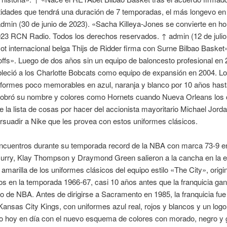
idades que tendrá una duración de 7 temporadas, el más longevo en
dmin (30 de junio de 2023). «Sacha Killeya-Jones se convierte en h
023 RCN Radio. Todos los derechos reservados. ↑ admin (12 de julio
vot internacional belga Thijs de Ridder firma con Surne Bilbao Baske
fs». Luego de dos años sin un equipo de baloncesto profesional en 2
leció a los Charlotte Bobcats como equipo de expansión en 2004. L
iformes poco memorables en azul, naranja y blanco por 10 años hast
cobró su nombre y colores como Hornets cuando Nueva Orleans los 
e la lista de cosas por hacer del accionista mayoritario Michael Jord
ersuadir a Nike que les provea con estos uniformes clásicos.
ncuentros durante su temporada record de la NBA con marca 73-9 e
urry, Klay Thompson y Draymond Green salieron a la cancha en la e
a amarilla de los uniformes clásicos del equipo estilo «The City», orig
s en la temporada 1966-67, casi 10 años antes que la franquicia ga
ulo de NBA. Antes de dirigirse a Sacramento en 1985, la franquicia fu
ansas City Kings, con uniformes azul real, rojos y blancos y un logo
o hoy en día con el nuevo esquema de colores con morado, negro y g