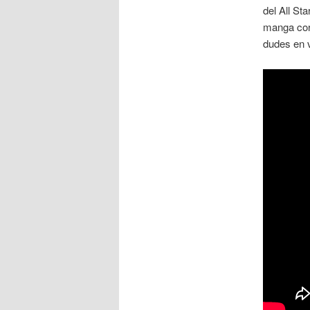
del All S
manga cor
dudes en v