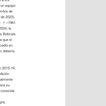
 un equipo
ombre de
 de 2023).
t». ↑ «1961
004, la
os Bobcats
a que el
cedió en
an debería
n 2015-16,
dición
inalmente
nara su
e conocida
ris.