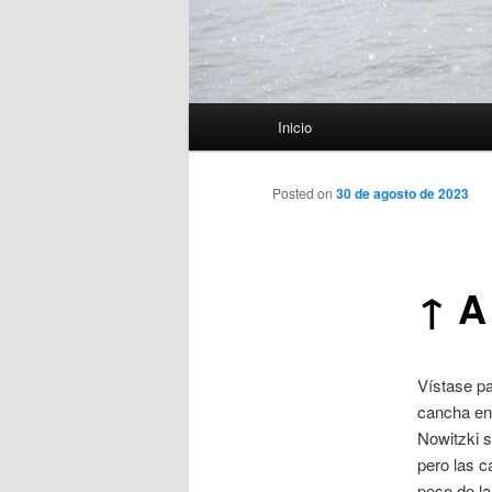
Menú
Inicio
principal
Posted on
30 de agosto de 2023
↑ A
Vístase pa
cancha en
Nowitzki s
pero las 
peso de la