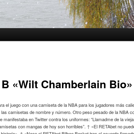
 B «Wilt Chamberlain Bio»
ra el juego con una camiseta de la NBA para los jugadores más calie
 las camisetas de nombre y número. Otro peso pesado de la NBA c
e manifestaba en Twitter contra los uniformes: “Llamadme de la vieja
camisetas con mangas de hoy son horribles”. ↑ «El RETAbet no puede
 historia». ↑ «Nace el RETAbet Bilbao Basket tras el acuerdo firmad