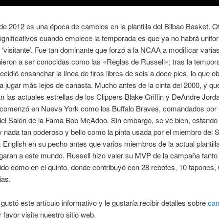
de 2012 es una época de cambios en la plantilla del Bilbao Basket. Ot
ignificativos cuando empiece la temporada es que ya no habrá unifo
de ‘visitante’. Fue tan dominante que forzó a la NCAA a modificar varias
nieron a ser conocidas como las «Reglas de Russell»; tras la tempor
ecidió ensanchar la línea de tiros libres de seis a doce pies, lo que o
 a jugar más lejos de canasta. Mucho antes de la cinta del 2000, y qu
n las actuales estrellas de los Clippers Blake Griffin y DeAndre Jorda
a comenzó en Nueva York como los Buffalo Braves, comandados por 
el Salón de la Fama Bob McAdoo. Sin embargo, se ve bien, estando 
 nada tan poderoso y bello como la pinta usada por el miembro del S
English en su pecho antes que varios miembros de la actual plantill
garan a este mundo. Russell hizo valer su MVP de la campaña tanto 
tido como en el quinto, donde contribuyó con 28 rebotes, 10 tapones,
ias.
gustó este artículo informativo y le gustaría recibir detalles sobre
cam
 favor visite nuestro sitio web.