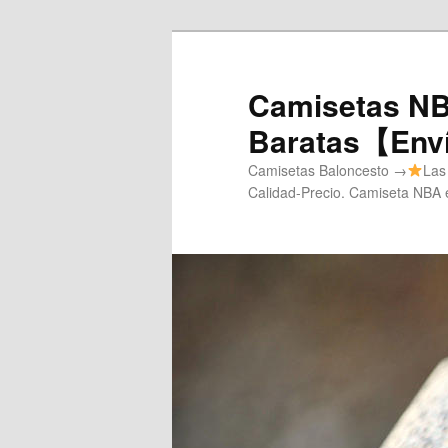
Ir
al
contenido
Camisetas NB
principal
Baratas【Enví
Camisetas Baloncesto →
Las
Calidad-Precio. Camiseta NBA e