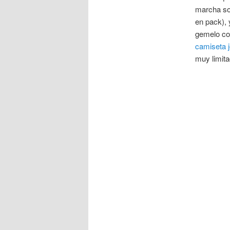
marcha son
en pack), 
gemelo com
camiseta 
muy limita