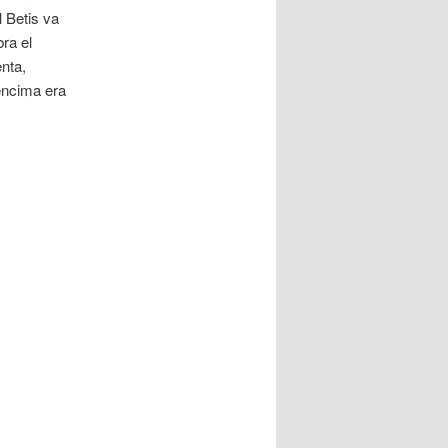
l Betis va
ra el
nta,
encima era