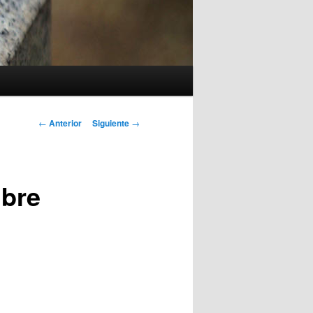
Navegación
←
Anterior
Siguiente
→
de
entradas
mbre