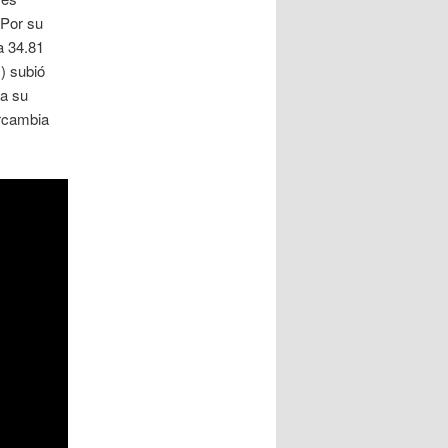
 Por su
a 34.81
) subió
 a su
ercambia