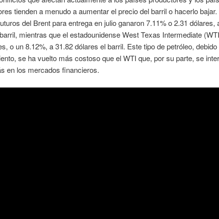
es tienden a menudo a aumentar el precio del barril o hacerlo bajar.
 futuros del Brent para entrega en julio ganaron 7.11% o 2.31 dólares, 
 barril, mientras que el estadounidense West Texas Intermediate (WTI
es, o un 8.12%, a 31.82 dólares el barril. Este tipo de petróleo, debido
ento, se ha vuelto más costoso que el WTI que, por su parte, se int
 en los mercados financieros.