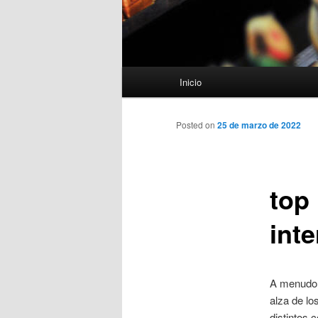
Menú
Inicio
principal
Posted on
25 de marzo de 2022
top
int
A menudo 
alza de los
distintos 