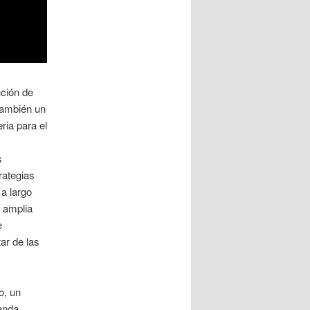
ución de
también un
ia para el
s
s
rategias
 a largo
y amplia
e
ar de las
o, un
anda