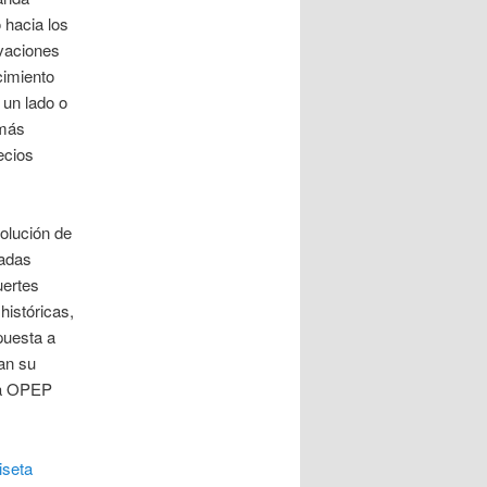
 hacia los
ovaciones
cimiento
 un lado o
 más
ecios
olución de
radas
uertes
históricas,
puesta a
an su
 la OPEP
seta