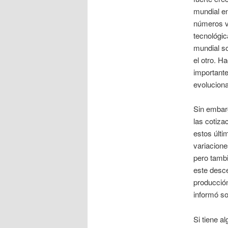
mundial en
números ve
tecnológic
mundial so
el otro. 
importante
evoluciona
Sin embarg
las cotiza
estos últi
variacione
pero tambi
este desce
producción
informó so
Si tiene 