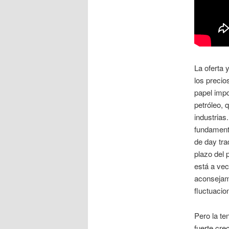
La oferta 
los precio
papel impo
petróleo, 
industrias.
fundamenta
de day tra
plazo del 
está a vec
aconsejamo
fluctuacio
Pero la te
fuerte cr