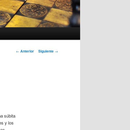
Navegación
←
Anterior
Siguiente
→
de
entradas
a súbita
s y los
ses