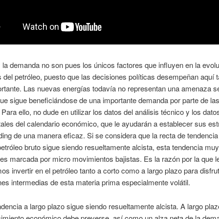
y la demanda no son pues los únicos factores que influyen en la evol
s del petróleo, puesto que las decisiones políticas desempeñan aquí 
rtante. Las nuevas energías todavía no representan una amenaza ser
que sigue beneficiándose de una importante demanda por parte de la
 Para ello, no dude en utilizar los datos del análisis técnico y los dato
les del calendario económico, que le ayudarán a establecer sus est
ding de una manera eficaz. Si se considera que la recta de tendencia
petróleo bruto sigue siendo resueltamente alcista, esta tendencia mu
es marcada por micro movimientos bajistas. Es la razón por la que l
s invertir en el petróleo tanto a corto como a largo plazo para disfrut
nes intermedias de esta materia prima especialmente volátil.
ndencia a largo plazo sigue siendo resueltamente alcista. A largo plaz
ecimiento económico debe preverse, así como un alza neta de la dem