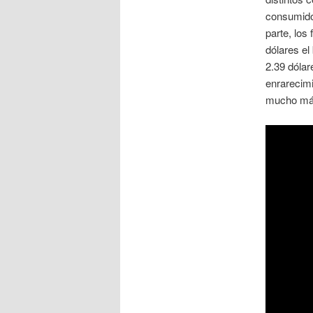
consumidor
parte, los
dólares el
2.39 dólar
enrarecimi
mucho más