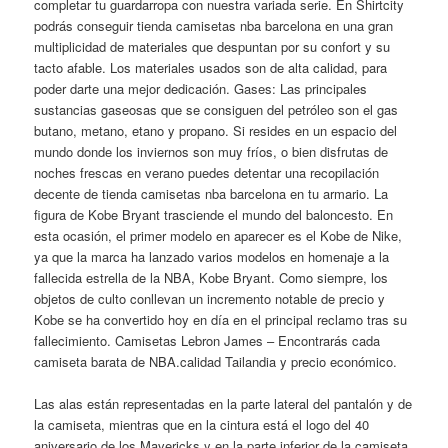
completar tu guardarropa con nuestra variada serie. En Shirtcity
podrás conseguir tienda camisetas nba barcelona en una gran
multiplicidad de materiales que despuntan por su confort y su
tacto afable. Los materiales usados son de alta calidad, para
poder darte una mejor dedicación. Gases: Las principales
sustancias gaseosas que se consiguen del petróleo son el gas
butano, metano, etano y propano. Si resides en un espacio del
mundo donde los inviernos son muy fríos, o bien disfrutas de
noches frescas en verano puedes detentar una recopilación
decente de tienda camisetas nba barcelona en tu armario. La
figura de Kobe Bryant trasciende el mundo del baloncesto. En
esta ocasión, el primer modelo en aparecer es el Kobe de Nike,
ya que la marca ha lanzado varios modelos en homenaje a la
fallecida estrella de la NBA, Kobe Bryant. Como siempre, los
objetos de culto conllevan un incremento notable de precio y
Kobe se ha convertido hoy en día en el principal reclamo tras su
fallecimiento. Camisetas Lebron James – Encontrarás cada
camiseta barata de NBA.calidad Tailandia y precio económico.
Las alas están representadas en la parte lateral del pantalón y de
la camiseta, mientras que en la cintura está el logo del 40
aniversario de los Mavericks y en la parte inferior de la camiseta