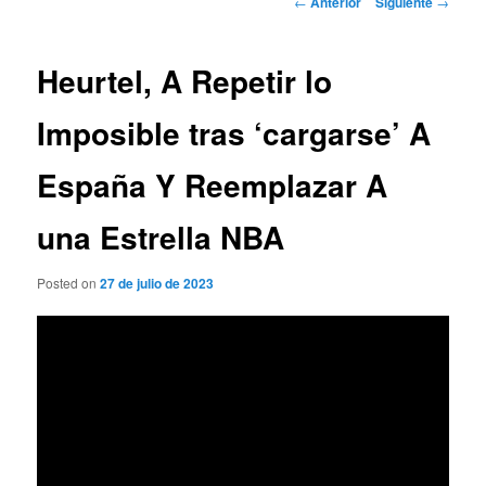
←
Anterior
Siguiente
→
de
entradas
Heurtel, A Repetir lo
Imposible tras ‘cargarse’ A
España Y Reemplazar A
una Estrella NBA
Posted on
27 de julio de 2023