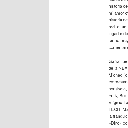
historia d
mi amor et
historia d
rodilla, u
jugador de
forma muy 
comentario
Garra’ fue
de la NBA,
Michael jo
empresaria
camiseta, 
York, Bois
Virginia T
TECH, Man
la franqui
«Dino» com