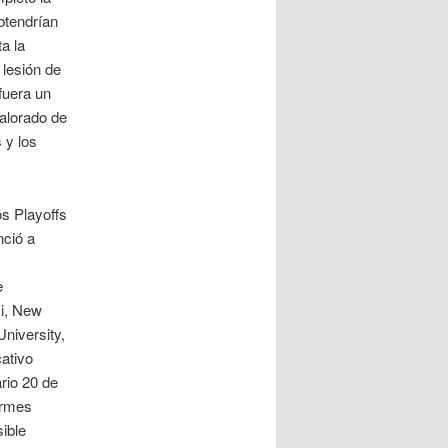
btendrían
a la
 lesión de
fuera un
valorado de
 y los
os Playoffs
nció a
e
mi, New
University,
cativo
io 20 de
ormes
ible