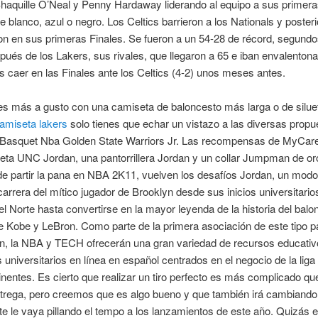
Shaquille O’Neal y Penny Hardaway liderando al equipo a sus primera
e blanco, azul o negro. Los Celtics barrieron a los Nationals y poste
on en sus primeras Finales. Se fueron a un 54-28 de récord, segundo
ués de los Lakers, sus rivales, que llegaron a 65 e iban envalenton
tras caer en las Finales ante los Celtics (4-2) unos meses antes.
tes más a gusto con una camiseta de baloncesto más larga o de silue
amiseta lakers
solo tienes que echar un vistazo a las diversas propu
Basquet Nba Golden State Warriors Jr. Las recompensas de MyCar
eta UNC Jordan, una pantorrillera Jordan y un collar Jumpman de or
e partir la pana en NBA 2K11, vuelven los desafíos Jordan, un mod
carrera del mítico jugador de Brooklyn desde sus inicios universitario
el Norte hasta convertirse en la mayor leyenda de la historia del bal
 Kobe y LeBron. Como parte de la primera asociación de este tipo p
ón, la NBA y TECH ofrecerán una gran variedad de recursos educativ
universitarios en línea en español centrados en el negocio de la liga 
inentes. Es cierto que realizar un tiro perfecto es más complicado qu
trega, pero creemos que es algo bueno y que también irá cambiand
te le vaya pillando el tempo a los lanzamientos de este año. Quizás 