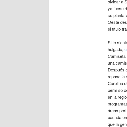
olvidar a 
ya fuese d
se plantar
Oeste desp
el título 
Si te sien
holgada,
c
Camiseta 
una camis
Después d
repasa la 
Carolina d
permiso de
en la regi
programas 
áreas pert
pasada en
que la gen