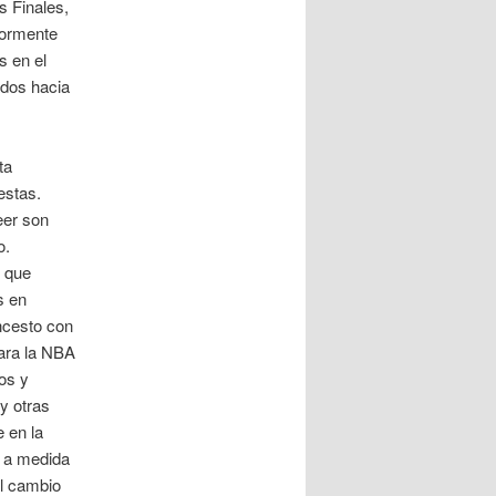
s Finales,
riormente
s en el
ados hacia
ta
estas.
eer son
o.
o que
s en
oncesto con
ara la NBA
os y
y otras
e en la
o a medida
el cambio