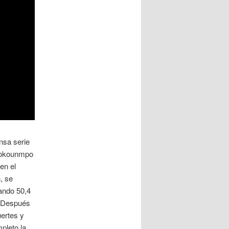
nsa serie
etokounmpo
en el
, se
mando 50,4
. Después
uertes y
pleto la