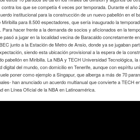
, contra los que se competía 4 veces por temporada. Durante el año
cuerdo institucional para la construcción de un nuevo pabellón en el ba
e Miribilla para 8.500 espectadores, que sería inaugurado la tempora
 Para hacer frente a la demanda de socios y aficionados en la temp
e pasó a jugar en la localidad vecina de Baracaldo concretamente en 
BEC junto a la Estación de Metro de Ansio, donde ya se jugaban part
xpectación, siendo esta ubicación provisional a la espera de la const
o pabellón en Miribilla. La NBA y TECH Universidad Tecnológica, la
d digital del mundo, con domicilio en Tenerife, aunque con espíritu un
suele poner como ejemplo a Singapur, que alberga a más de 70 paran
nales- han anunciado un acuerdo multianual que convierte a TECH en
d en Línea Oficial de la NBA en Latinoamérica.