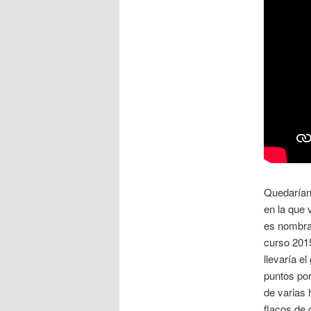
Quedarían 
en la que
es nombra
curso 201
llevaría e
puntos po
de varias 
flacos de 