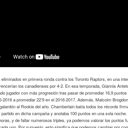
eliminados en primera ronda contra los Toronto Raptors, en una inte
 vencerían los canadienses por 4-2. En esa temporada, Giannis Ant
do jugador con más progresión tras pasar de promediar 16,9 puntos 
5-2016 a promediar 22’9 en el 2016-2017. Además, Malcolm Brogdon
l galardón al Rookie del año. Chamberlain batía todos los récords fir
r partido en dicha campaña y anotaba 100 puntos en una sola noche
horas, y de fallar numerosos triples, ya podemos valorar los puntos f
cada uno. Por supuesto, esto significa que podemos cambiar por com