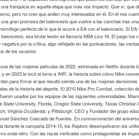
e una franquicia en aquella etapa que más nos impactó. Que sí, que o
erno, pero no creo que anden muy interesados en él. En él nos cuent
e una gran promesa del baloncesto que vuelve a las canchas tras una
n homólogo perfecto de lo que le ocurre a EA con el baloncesto. Si EA 
 baloncesto, esa brutal lesión se llamaría NBA Live 16. El juego fue 
negativa por la crítica, algo reflejado en las puntuaciones, las ventas
s de los usuarios.
 una de las mejores películas de 2022, estrenada en Netflix durante l
 y en 2023 le tocó el turno a ‘AIR’, la historia sobre cómo Nike conve
rdan para firmar el que resultó siendo una de las mejores decisiones
les de la historia del deporte. El 2010 Nike Pro Combat, colección d
fueron usados por los equipos de las siguientes universidades: Mia
e State University, Florida, Oregón State University, Texas Christian 
ech, Virginia Occidental, y Pittsburgh. CEO y Fundador del grupo edu
uel Sánchez-Cascado de Fuentes. En conmemoración del aniversar
cia durante la campaña 2014-15, los Raptors desempolvaron los unif
o onda retro. Con las rayas verticales como protagonistas es impos