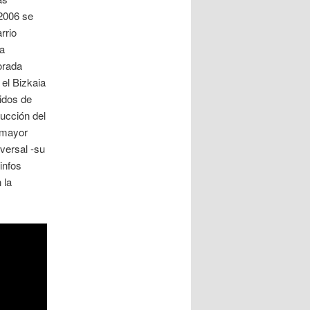
 2006 se
rrio
da
orada
el Bizkaia
idos de
rucción del
 mayor
iversal -su
infos
 la