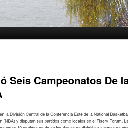
ó Seis Campeonatos De l
A
n la División Central de la Conferencia Este de la National Basketbal
n (NBA) y disputan sus partidos como locales en el Fiserv Forum. L
de estos 10 partidos se da en los rivales de división y algunos de otr