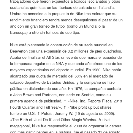
trabajadores que fueron expuestos a tóxicos isocianatos y otras
sustancias químicas en las fábricas de calzado en Tailandia.
Umbro ha accedido a la propuesta de Nike tras valorar que su
rendimiento financiero tendrá menos desequilibrios al pasar de un
año con un gran torneo de fútbol (como un Mundial o la
Eurocopa) a otro sin torneos de ese tipo.
Nike está planeando la construcción de su sede mundial en
Beaverton con una expansión de 3,2 millones de pies cuadrados.
Acaba de finalizar el All Star, un evento que marca el ecuador de
la temporada regular en la NBA y que cada año ofrece uno de los
mayores espectáculos del deporte mundial. En 1980, Nike había
alcanzado una cuota de mercado del 50% en el mercado de
calzado deportivo de Estados Unidos, y la compañía se hizo
pública en diciembre de ese año. En 1976, la compañía contrató
a John Brown and Partners, con sede en Seattle, como su
primera agencia de publicidad. ↑ «Nike, Inc. Reports Fiscal 2013
Fourth Quarter and Full Year». ↑ «Nike profit up but shares
tumble on U.S. ↑ Peters, Jeremy W. (19 de agosto de 2009).
«The Birth of ‘Just Do It’ and Other Magic Words». A nivel
megaglobal, Nike fue responsable el 2008 de organizar la carrera
con más participantes en la historia, fue el pasado 31 de agosto