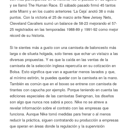
y se llamó The Human Race. El sábado pasado firmó 45 tantos
ante Miami y en los cuatro anteriores ‘La Ceja’ anotó 38 o más
puntos. Con la victoria el 25 de marzo ante New Jersey Nets,
Cleveland Cavaliers sumó un balance de 58-23 mejorando el 57-
25 registrados en las temporadas 1988-89 y 1991-92 como mejor
récord de su historia.
Si te sientes más a gusto con una camiseta de baloncesto más
larga o de silueta holgada, solo tienes que echar un vistazo a las
diversas propuestas. Y es que la caída en las ventas de la
camiseta de la selección inglesa repercutía en su cotización en
Bolsa. Esto significa que van a aguantar menos lavados y que,
al mínimo estirón, te puedes quedar con la camiseta en la mano.
También es común que en el boxeo se entrene con camiseta de
tirantes con capucha por ejemplo. Porque teniendo en cuenta las
ediciones especiales de las camisetas Swingman, los diseños
son algo que nunca nos sabrá a poco. Nike no se atreve a
revelar información sobre el contrato con las empresas que
funciona. Aunque Nike tomó medidas para frenar o al menos
reducir la práctica, siguen contratando su producción a empresas
que operan en áreas donde la regulación y la supervisión