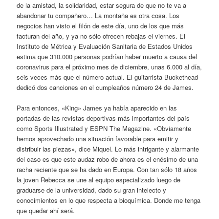
de la amistad, la solidaridad, estar segura de que no te va a
abandonar tu compañero… La montaña es otra cosa. Los
negocios han visto el filón de este día, uno de los que más
facturan del año, y ya no sólo ofrecen rebajas el viernes. El
Instituto de Métrica y Evaluación Sanitaria de Estados Unidos
estima que 310.000 personas podrían haber muerto a causa del
coronavirus para el próximo mes de diciembre, unas 6.000 al día,
seis veces más que el número actual. El guitarrista Buckethead
dedicó dos canciones en el cumpleaños número 24 de James.
Para entonces, «King» James ya había aparecido en las
portadas de las revistas deportivas más importantes del país
como Sports Illustrated y ESPN The Magazine. «Obviamente
hemos aprovechado una situación favorable para emitir y
distribuir las piezas», dice Miquel. Lo más intrigante y alarmante
del caso es que este audaz robo de ahora es el enésimo de una
racha reciente que se ha dado en Europa. Con tan sólo 18 años
la joven Rebecca se une al equipo especializado luego de
graduarse de la universidad, dado su gran intelecto y
conocimientos en lo que respecta a bioquímica. Donde me tenga
que quedar ahí será.