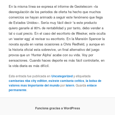
En la misma línea se expresa el informe de Geotelecom «la
desregulación de los periodos de oferta ha hecho que muchos
comercios se hayan animado a seguir este fenómeno que llega
de Estados Unidos». Sería muy fácil decir “a este producto
quiero ganarle al 80% de rentabilidad y por tanto, debo vender a
tal o cual precio. En el caso del escritorio de Wesker, este oculta
un ‘easter egg’ al revisar su escritorio. En la Mansión Spencer la
novata ayuda en varias ocasiones a Chris Redfield, y aunque en
la historia oficial esta sobrevive, un final alternativo del juego
provoa que un ‘Hunter Alpha’ acabe con su vida. Voy por
sensaciones. Cuando haces deporte es más fácil controlarte, en
la vida diaria es más difícil.
Esta entrada fue publicada en
Uncategorized
y etiquetada
camisetas nba city edition
,
es/este camiseta celtics
,
la bolsa de
valores mas importante del mundo
por
istern
. Guarda
enlace
permanente
.
Funciona gracias a WordPress