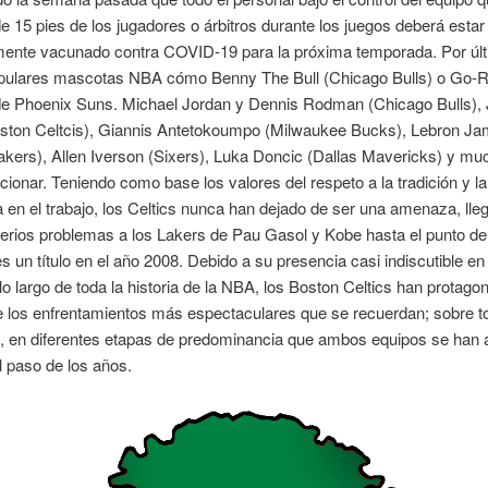
 15 pies de los jugadores o árbitros durante los juegos deberá estar
ente vacunado contra COVID-19 para la próxima temporada. Por últ
ulares mascotas NBA cómo Benny The Bull (Chicago Bulls) o Go-Ri
e Phoenix Suns. Michael Jordan y Dennis Rodman (Chicago Bulls),
ston Celtcis), Giannis Antetokoumpo (Milwaukee Bucks), Lebron Ja
akers), Allen Iverson (Sixers), Luka Doncic (Dallas Mavericks) y m
cionar. Teniendo como base los valores del respeto a la tradición y la
 en el trabajo, los Celtics nunca han dejado de ser una amenaza, lle
erios problemas a los Lakers de Pau Gasol y Kobe hasta el punto de
es un título en el año 2008. Debido a su presencia casi indiscutible en
 lo largo de toda la historia de la NBA, los Boston Celtics han protago
e los enfrentamientos más espectaculares que se recuerdan; sobre t
, en diferentes etapas de predominancia que ambos equipos se han a
el paso de los años.