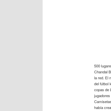
500 lugare
Chandal Br
la red. El
del fútbol
copas de L
jugadores
Camisetas
había crea