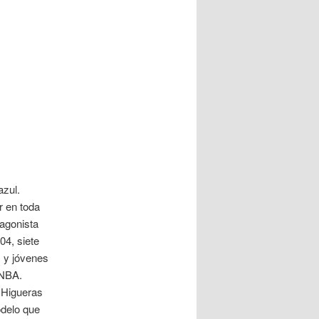
azul.
r en toda
tagonista
04, siete
s y jóvenes
 NBA.
 Higueras
odelo que