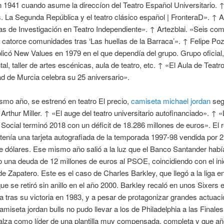
n 1941 cuando asume la direccíon del Teatro Español Universitario. 
. La Segunda República y el teatro clásico español | FronteraD». ↑ Ar
as de Investigación en Teatro Independiente». ↑ Artezblai. «Seis co
 catorce comunidades tras ‘Las huellas de la Barraca’». ↑ Felipe Poz
blicó New Values en 1979 en el que dependía del grupo. Grupo oficial,
al, taller de artes escénicas, aula de teatro, etc. ↑ «El Aula de Teatro
d de Murcia celebra su 25 aniversario».
mo año, se estrenó en teatro El precio,
camiseta michael jordan
seg
e Arthur Miller. ↑ «El auge del teatro universitario autofinanciado». ↑ 
Social terminó 2018 con un déficit de 18.286 millones de euros». El 
o tenía una tarjeta autografiada de la temporada 1997-98 vendida por 2
e dólares. Ese mismo año salió a la luz que el Banco Santander habí
una deuda de 12 millones de euros al PSOE, coincidiendo con el inic
e Zapatero. Este es el caso de Charles Barkley, que llegó a la liga 
ue se retiró sin anillo en el año 2000. Barkley recaló en unos Sixers 
 tras su victoria en 1983, y a pesar de protagonizar grandes actuac
camiseta jordan bulls no pudo llevar a los de Philadelphia a las Finale
alza como líder de una plantilla muy compensada, completa y que añ