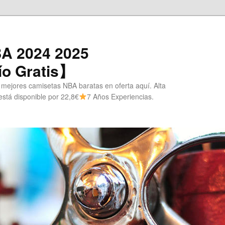
A 2024 2025
o Gratis】
 mejores camisetas NBA baratas en oferta aquí. Alta
stá disponible por 22,8€
7 Años Experiencias.