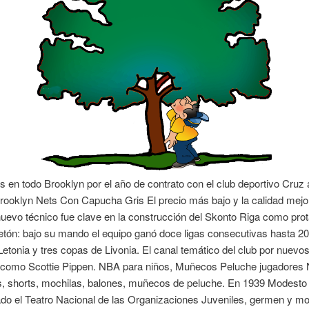
s en todo Brooklyn por el año de contrato con el club deportivo Cruz 
ooklyn Nets Con Capucha Gris El precio más bajo y la calidad mejo
 nuevo técnico fue clave en la construcción del Skonto Riga como pro
 letón: bajo su mando el equipo ganó doce ligas consecutivas hasta 20
etonia y tres copas de Livonia. El canal temático del club por nuevo
 como Scottie Pippen. NBA para niños, Muñecos Peluche jugadores
, shorts, mochilas, balones, muñecos de peluche. En 1939 Modesto
do el Teatro Nacional de las Organizaciones Juveniles, germen y m