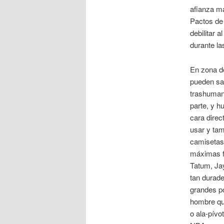
afianza má
Pactos de 
debilitar a
durante la
En zona de
pueden sac
trashumanc
parte, y h
cara direc
usar y tam
camisetas
máximas f
Tatum, Ja
tan durade
grandes p
hombre que
o ala-pívo