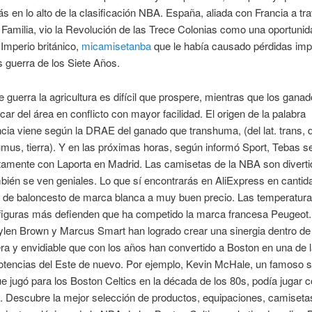
s en lo alto de la clasificación NBA. España, aliada con Francia a tr
Familia, vio la Revolución de las Trece Colonias como una oportunid
l Imperio británico,
micamisetanba
que le había causado pérdidas imp
s guerra de los Siete Años.
 guerra la agricultura es difícil que prospere, mientras que los gana
ar del área en conflicto con mayor facilidad. El origen de la palabra
ia viene según la DRAE del ganado que transhuma, (del lat. trans, d
umus, tierra). Y en las próximas horas, según informó Sport, Tebas se
tamente con Laporta en Madrid. Las camisetas de la NBA son divert
bién se ven geniales. Lo que sí encontrarás en AliExpress en cantid
 de baloncesto de marca blanca a muy buen precio. Las temperatur
iguras más defienden que ha competido la marca francesa Peugeot
ylen Brown y Marcus Smart han logrado crear una sinergia dentro de
ra y envidiable que con los años han convertido a Boston en una de 
otencias del Este de nuevo. Por ejemplo, Kevin McHale, un famoso 
 jugó para los Boston Celtics en la década de los 80s, podía jugar 
t. Descubre la mejor selección de productos, equipaciones, camiseta