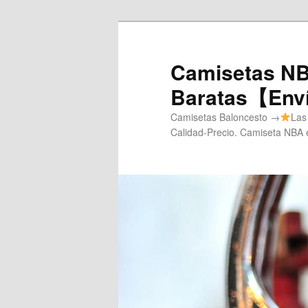
Ir
al
contenido
Camisetas NB
principal
Baratas【Enví
Camisetas Baloncesto →
Las
Calidad-Precio. Camiseta NBA e