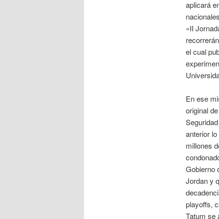
aplicará e
nacionales
«II Jornad
recorrerán
el cual pu
experiment
Universida
En ese mis
original d
Seguridad 
anterior l
millones d
condonado 
Gobierno d
Jordan y q
decadencia
playoffs, 
Tatum se 