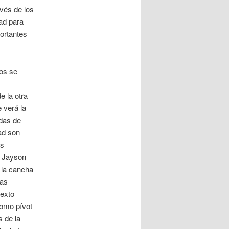
avés de los
ad para
ortantes
dos se
e la otra
 verá la
idas de
ad son
as
. Jayson
 la cancha
las
sexto
como pívot
s de la