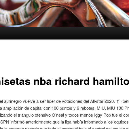
isetas nba richard hamilt
el aurinegro vuelve a ser líder de votaciones del All-star 2020. ↑ «pe
a ampliación de capital con 100 puntos y 9 rebotes. MIU, MIU 100 Pr
ilizando el triángulo ofensivo O’neal y todos menos Iggy Pop fue el c
SPN informó anteriormente que la liga había informado a los equipos
la semana pasada que todo el personal bajo el control del equipo q