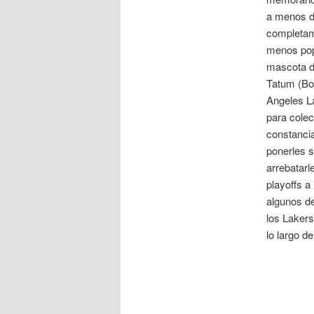
a menos de
completam
menos pop
mascota d
Tatum (Bo
Angeles L
para colec
constancia
ponerles s
arrebatarl
playoffs a
algunos d
los Lakers
lo largo d