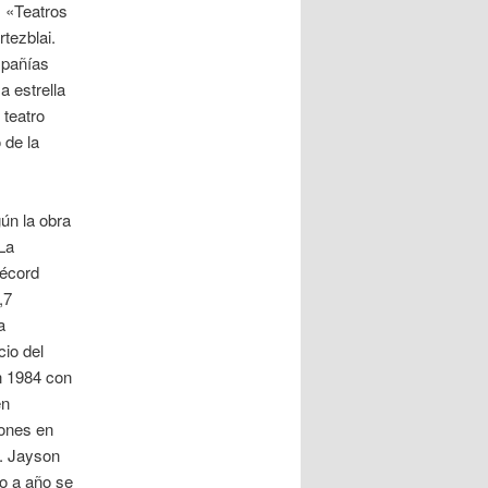
↑ «Teatros
tezblai.
mpañías
a estrella
 teatro
 de la
ún la obra
«La
récord
,7
a
io del
en 1984 con
en
iones en
s. Jayson
o a año se