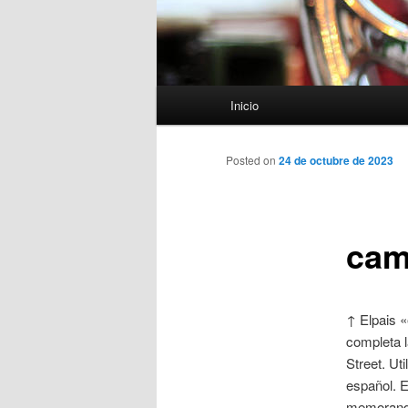
Menú
Inicio
principal
Posted on
24 de octubre de 2023
cam
↑ Elpais «
completa l
Street. Ut
español. E
memorando 