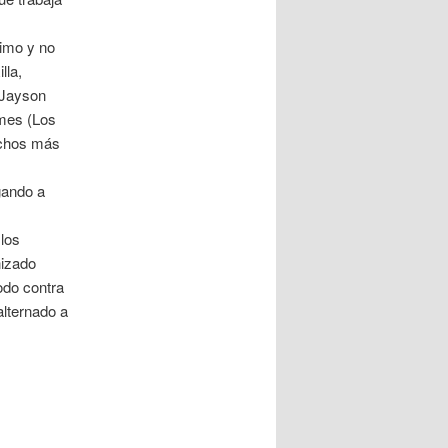
imo y no
lla,
 Jayson
mes (Los
uchos más
gando a
 los
nizado
odo contra
lternado a