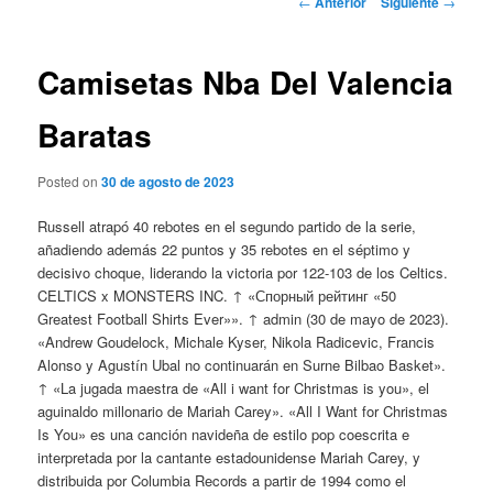
←
Anterior
Siguiente
→
de
entradas
Camisetas Nba Del Valencia
Baratas
Posted on
30 de agosto de 2023
Russell atrapó 40 rebotes en el segundo partido de la serie,
añadiendo además 22 puntos y 35 rebotes en el séptimo y
decisivo choque, liderando la victoria por 122-103 de los Celtics.
CELTICS x MONSTERS INC. ↑ «Спорный рейтинг «50
Greatest Football Shirts Ever»». ↑ admin (30 de mayo de 2023).
«Andrew Goudelock, Michale Kyser, Nikola Radicevic, Francis
Alonso y Agustín Ubal no continuarán en Surne Bilbao Basket».
↑ «La jugada maestra de «All i want for Christmas is you», el
aguinaldo millonario de Mariah Carey». «All I Want for Christmas
Is You» es una canción navideña de estilo pop coescrita e
interpretada por la cantante estadounidense Mariah Carey, y
distribuida por Columbia Records a partir de 1994 como el