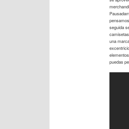
merchandis
Pausadame
pensamos 
seguida s
camisetas
una marca 
excentric
elementos
puedas pe