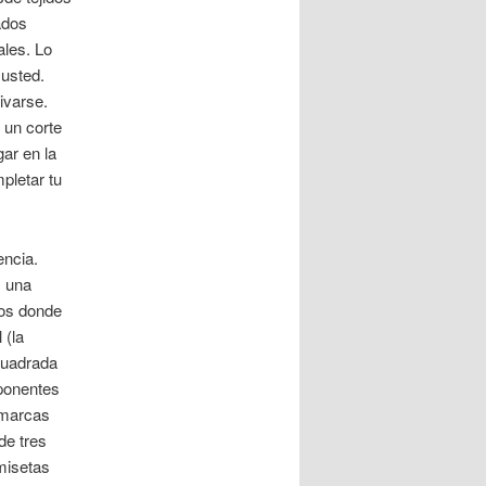
ados
ales. Lo
usted.
ivarse.
 un corte
ar en la
pletar tu
encia.
 una
ios donde
 (la
 cuadrada
mponentes
 marcas
de tres
misetas