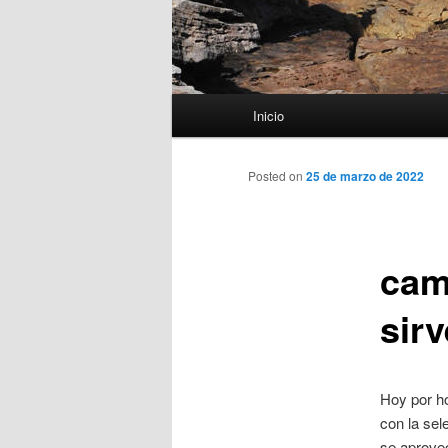
Menú
Inicio
principal
Posted on
25 de marzo de 2022
cam
sir
Hoy por h
con la se
se aprovec