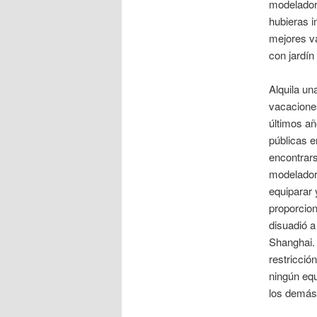
modeladora
hubieras i
mejores va
con jardín
Alquila un
vacaciones
últimos añ
públicas e
encontrars
modelador
equiparar 
proporcion
disuadió a
Shanghai.
restricció
ningún equ
los demás