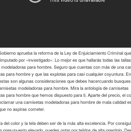
Gobierno aprueba la reforma de la Ley de Enjuiciamiento Criminal que
 imputado por «investigado». Lo mejor es que hallarás todas las talla
 modeladoras para hombre. Seguro que cuentas con más de una ca
as para hombre y que las explotas para casi cualquier coyuntura. E
 estas son algunas consideraciones que debes hacercuando busques
amisetas modeladoras para hombre. Mira la antología de camisetas
s para hombre que hemos dispuesto para ti. Aparte del precio, el col
roclamar una camisetas modeladoras para hombre de mala calidad e
que no aspiras cometer.
a del color y la tela deben ser de la más alta excelencia. Por consigui
n presupuesto elevado, puedes optar por tejidos de alta prestigio. De