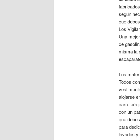
fabricados
según nece
que debes
Los Vigila
Una mejora
de gasolin
misma la p
escaparate
Los materi
Todos con
vestiment
alojarse e
carretera 
con un pat
que debes
para dedi
lavados y 