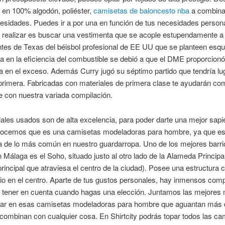
 en 100% algodón, poliéster,
camisetas de baloncesto nba
a combin
sidades. Puedes ir a por una en función de tus necesidades person
 realizar es buscar una vestimenta que se acople estupendamente a 
ntes de Texas del béisbol profesional de EE UU que se planteen esqu
 en la eficiencia del combustible se debió a que el DME proporcionó
a en el exceso. Además Curry jugó su séptimo partido que tendría lug
rimera. Fabricadas con materiales de primera clase te ayudarán com
 con nuestra variada compilación.
ales usados son de alta excelencia, para poder darte una mejor sapi
ocemos que es una camisetas modeladoras para hombre, ya que es
a de lo más común en nuestro guardarropa. Uno de los mejores barr
n Málaga es el Soho, situado justo al otro lado de la Alameda Principal
principal que atraviesa el centro de la ciudad). Posee una estructura
io en el centro. Aparte de tus gustos personales, hay inmensos co
 tener en cuenta cuando hagas una elección. Juntamos las mejores
car en esas camisetas modeladoras para hombre que aguantan más 
combinan con cualquier cosa. En Shirtcity podrás topar todos las ca