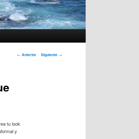
Navegación
←
Anterior
Siguiente
→
de
entradas
ue
ea tu look
formal y