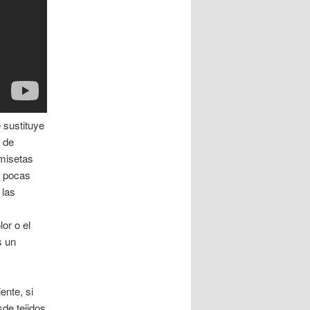
 sustituye
s de
misetas
n pocas
 las
or o el
s un
ente, si
sde tejidos