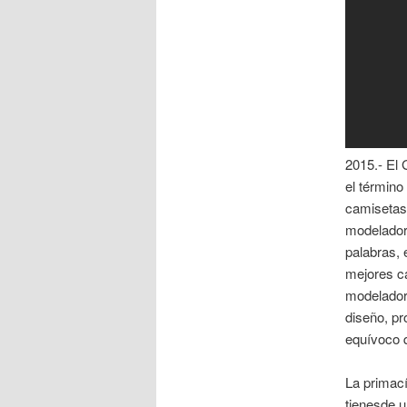
2015.- El 
el término
camisetas
modelador
palabras,
mejores c
modeladora
diseño, p
equívoco 
La primací
tienesde u