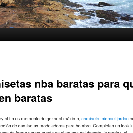
isetas nba baratas para q
ven baratas
oy al fin es momento de gozar al máximo,
camiseta michael jordan
cr
lección de camisetas modeladoras para hombre. Completan un look in
han de forma perseverante en el mundo del deporte, la moda y el