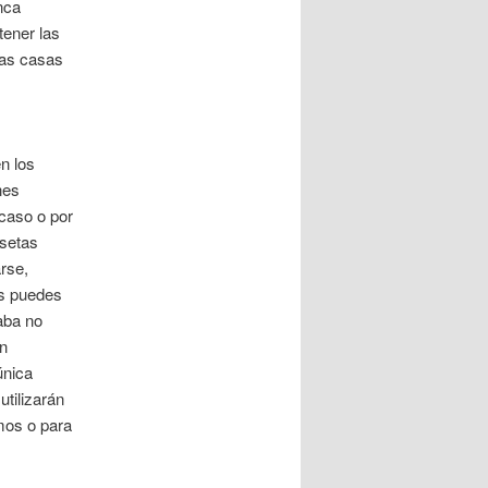
nca
tener las
ras casas
n los
nes
acaso o por
isetas
rse,
es puedes
aba no
en
única
utilizarán
mos o para