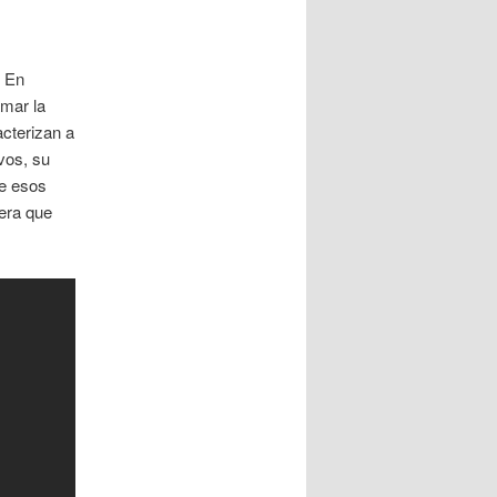
. En
mar la
cterizan a
vos, su
de esos
era que