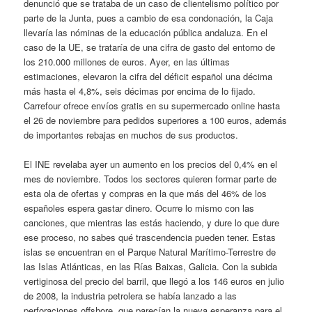
denunció que se trataba de un caso de clientelismo político por
parte de la Junta, pues a cambio de esa condonación, la Caja
llevaría las nóminas de la educación pública andaluza. En el
caso de la UE, se trataría de una cifra de gasto del entorno de
los 210.000 millones de euros. Ayer, en las últimas
estimaciones, elevaron la cifra del déficit español una décima
más hasta el 4,8%, seis décimas por encima de lo fijado.
Carrefour ofrece envíos gratis en su supermercado online hasta
el 26 de noviembre para pedidos superiores a 100 euros, además
de importantes rebajas en muchos de sus productos.
El INE revelaba ayer un aumento en los precios del 0,4% en el
mes de noviembre. Todos los sectores quieren formar parte de
esta ola de ofertas y compras en la que más del 46% de los
españoles espera gastar dinero. Ocurre lo mismo con las
canciones, que mientras las estás haciendo, y dure lo que dure
ese proceso, no sabes qué trascendencia pueden tener. Estas
islas se encuentran en el Parque Natural Marítimo-Terrestre de
las Islas Atlánticas, en las Rías Baixas, Galicia. Con la subida
vertiginosa del precio del barril, que llegó a los 146 euros en julio
de 2008, la industria petrolera se había lanzado a las
perforaciones offshore, que parecían la nueva esperanza para el