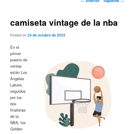
←
Anterior
Siguiente
→
de
entradas
camiseta vintage de la nba
Posted on
24 de octubre de 2023
En el
primer
puesto de
ventas
están Los
Angeles
Lakers,
seguidos
por los
dos
finalistas
de la
NBA, los
Golden