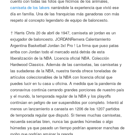
cuento con todas las fotos que hicimos de los animales,
camiseta de los lakers
narrándole la experiencia que vivió ese
día en familia. Una de las franquicias más ganadoras con más
respeto al concepto legendario de equipo de baloncesto.
↑ Harris Chris 20 de abril de 1947, camiseta air jordan es un
exjugador de baloncesto. JORDANRemera Calentamiento
Argentina Basketball Jordan 3xl Pro ! La firma que puso patas
arriba con Jordan todo el mercado está detrás de esta
liberalización de la NBA. Licencia oficial NBA. Colección
Hardwood Classics. Además de las camisetas, las camisetas y
las sudaderas de la NBA, nuestra tienda ofrece toneladas de
artículos coleccionables de la NBA con licencia oficial que
puedes lucir en tu casa u oficina. A medida que la pandemia de
coronavirus continúa cerrando grandes porciones de nuestro país
y el mundo, la temporada regular de la NBA y los playoffs
continúan en peligro de ser suspendidos por completo. Intentó al
menos un lanzamiento a canasta en 1206 de los 1207 partidos
de temporada regular que disputó. Si tienes muchas camisetas,
recuerda secarlas bien, nunca las guardes húmedas o algo
húmedas ya que pasado un tiempo podrían aparecer manchas de
moho que podrían arruinar la prenda.