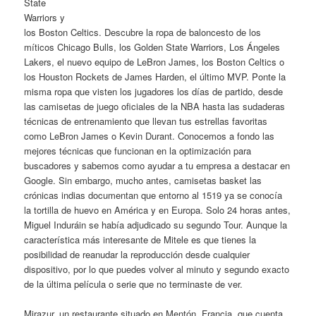
State
Warriors y
los Boston Celtics. Descubre la ropa de baloncesto de los
míticos Chicago Bulls, los Golden State Warriors, Los Ángeles
Lakers, el nuevo equipo de LeBron James, los Boston Celtics o
los Houston Rockets de James Harden, el último MVP. Ponte la
misma ropa que visten los jugadores los días de partido, desde
las camisetas de juego oficiales de la NBA hasta las sudaderas
técnicas de entrenamiento que llevan tus estrellas favoritas
como LeBron James o Kevin Durant. Conocemos a fondo las
mejores técnicas que funcionan en la optimización para
buscadores y sabemos como ayudar a tu empresa a destacar en
Google. Sin embargo, mucho antes, camisetas basket las
crónicas indias documentan que entorno al 1519 ya se conocía
la tortilla de huevo en América y en Europa. Solo 24 horas antes,
Miguel Induráin se había adjudicado su segundo Tour. Aunque la
característica más interesante de Mitele es que tienes la
posibilidad de reanudar la reproducción desde cualquier
dispositivo, por lo que puedes volver al minuto y segundo exacto
de la última película o serie que no terminaste de ver.
Mirazur, un restaurante situado en Mentón, Francia, que cuenta