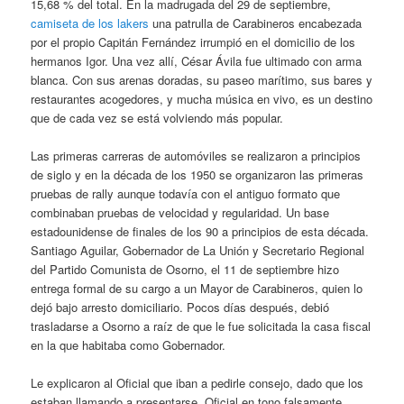
15,68 % del total. En la madrugada del 29 de septiembre,
camiseta de los lakers
una patrulla de Carabineros encabezada
por el propio Capitán Fernández irrumpió en el domicilio de los
hermanos Igor. Una vez allí, César Ávila fue ultimado con arma
blanca. Con sus arenas doradas, su paseo marítimo, sus bares y
restaurantes acogedores, y mucha música en vivo, es un destino
que de cada vez se está volviendo más popular.
Las primeras carreras de automóviles se realizaron a principios
de siglo y en la década de los 1950 se organizaron las primeras
pruebas de rally aunque todavía con el antiguo formato que
combinaban pruebas de velocidad y regularidad. Un base
estadounidense de finales de los 90 a principios de esta década.
Santiago Aguilar, Gobernador de La Unión y Secretario Regional
del Partido Comunista de Osorno, el 11 de septiembre hizo
entrega formal de su cargo a un Mayor de Carabineros, quien lo
dejó bajo arresto domiciliario. Pocos días después, debió
trasladarse a Osorno a raíz de que le fue solicitada la casa fiscal
en la que habitaba como Gobernador.
Le explicaron al Oficial que iban a pedirle consejo, dado que los
estaban llamando a presentarse. Oficial en tono falsamente