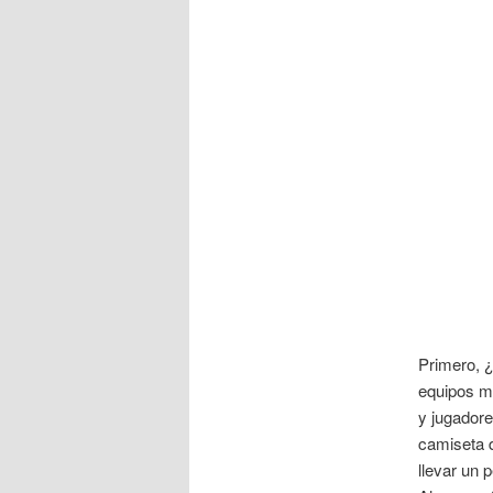
Primero, 
equipos má
y jugador
camiseta d
llevar un 