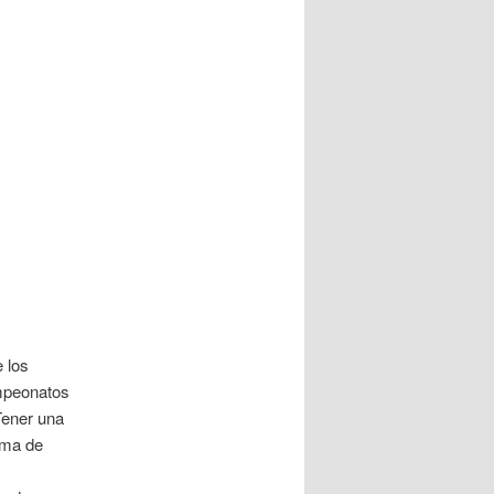
 los
ampeonatos
Tener una
rma de