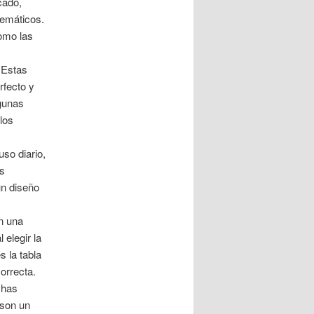
cado,
lemáticos.
omo las
 Estas
rfecto y
gunas
los
so diario,
os
un diseño
n una
elegir la
s la tabla
orrecta.
chas
 son un