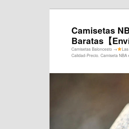
Ir
al
contenido
Camisetas NB
principal
Baratas【Enví
Camisetas Baloncesto →
Las
Calidad-Precio. Camiseta NBA e