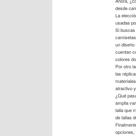
Ahora, ¿c
desde cami
La elecci
usadas por
Si buscas 
camisetas 
un diseño
cuentan co
colores d
Por otro l
las réplic
materiales
atractivo 
¿Qué pasa
amplia var
talla que 
de tallas 
Finalment
opciones, 