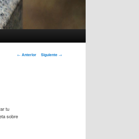
Navegación
←
Anterior
Siguiente
→
de
entradas
ar tu
eta sobre