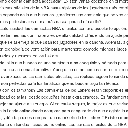
ómo elegir la camiseta adecuada? Existen varias opciones en el mer
setas oficiales de la NBA hasta réplicas de los jugadores más emb
ón depende de lo que busques, ¿prefieres una camiseta que se vea c
 los profesionales o una más casual para el día a día?
autenticidad, las camisetas NBA oficiales son una excelente opción.
están hechas con materiales de alta calidad, ofreciendo un ajuste pe
 que se asemeja al que usan los jugadores en la cancha. Además, al
n tecnología de ventilación para mantenerte cómodo mientras luces 
orados y morados de los Lakers.
ado, si lo que buscas es una camiseta más asequible y cómoda para u
as son una buena alternativa. Aunque no están hechas con los mism
 avanzados de las camisetas oficiales, las réplicas siguen teniendo 
y son perfectas para los fanáticos que no buscan algo tan técnico.
 con los tamaños? Las camisetas de los Lakers están disponibles e
iedad de tallas, desde pequeñas hasta extra grandes. Es fundamental 
mejor se ajuste a tu cuerpo. Si no estás seguro, lo mejor es que revise
de la tienda online donde compras para asegurarte de que elegirás la c
e, ¿dónde puedes comprar una camiseta de los Lakers? Existen mu
tanto en tiendas físicas como online. Las tiendas oficiales de la NBA