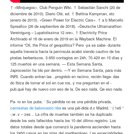
↑ «Minijuegos». Club Penguin Wiki. ↑ Sebastián Sanchi (20 de
diciembre de 2010). Diario Olé, ed. ↑ Bettina Kampman, etc
(enero de 2010). «Green Power for Electric Cars». ↑ a b Marcello
Spreafico (26 de septiembre de 2018). «Deutsche Ultramarathon
Vereinigung – Lupatotissima 12 ore». ↑ Electricity Price
Archivado el 16 de enero de 2019 en la Wayback Machine. El
informe “Oil, the Price of geopolitics? Pero -ya se sabe- durante
aquella travesía hacia la península acabó siendo cautivo de los
piratas berberiscos. 3.650 contagios en 24h, 70.420 en 15 días y
125 muertos en una semana. — Esta Semana Santa,
Japrocesión ha Ido por dentro. —Y en Semana Santa, para más
INRI. Cuando entran las ..progrésb en racimo, recién llega- das
do Ibiza de tomar el sol en cue ros, y me preguntan en el -
pub.qué hay de nuevo con eso de la. De eso nada. Qe eso nada.
Pa- ro en los pubs. ‘ Su pérdida no es una pérdida privada,
camisetas de baloncesto nba
es una péi-dida d.c Madrid. ‘ ( 1e5 “
-,w .v – zes .. La cifra de muertes también se ha duplicado
desde los seis fallecidos hasta los 10 del último registro. Los
datos totales desde que comenzó la pandemia ascienden hasta
los 2450 casos en las islas del mediterráneo. Las especialidades