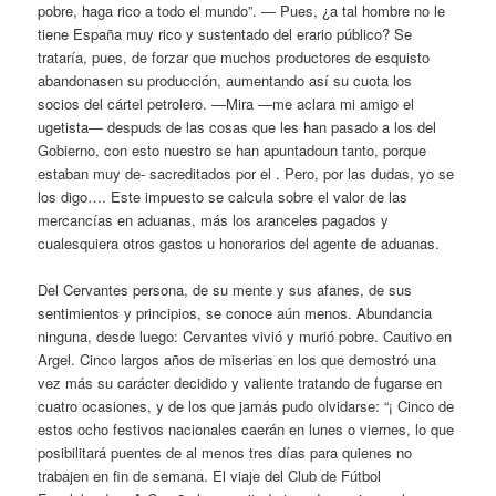
pobre, haga rico a todo el mundo”. — Pues, ¿a tal hombre no le
tiene España muy rico y sustentado del erario público? Se
trataría, pues, de forzar que muchos productores de esquisto
abandonasen su producción, aumentando así su cuota los
socios del cártel petrolero. —Mira —me aclara mi amigo el
ugetista— despuds de las cosas que les han pasado a los del
Gobierno, con esto nuestro se han apuntadoun tanto, porque
estaban muy de- sacreditados por el . Pero, por las dudas, yo se
los digo…. Este impuesto se calcula sobre el valor de las
mercancías en aduanas, más los aranceles pagados y
cualesquiera otros gastos u honorarios del agente de aduanas.
Del Cervantes persona, de su mente y sus afanes, de sus
sentimientos y principios, se conoce aún menos. Abundancia
ninguna, desde luego: Cervantes vivió y murió pobre. Cautivo en
Argel. Cinco largos años de miserias en los que demostró una
vez más su carácter decidido y valiente tratando de fugarse en
cuatro ocasiones, y de los que jamás pudo olvidarse: “¡ Cinco de
estos ocho festivos nacionales caerán en lunes o viernes, lo que
posibilitará puentes de al menos tres días para quienes no
trabajen en fin de semana. El viaje del Club de Fútbol