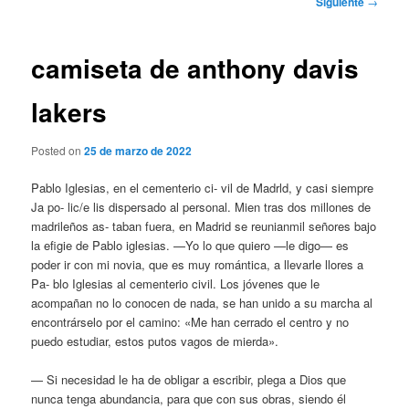
Siguiente
→
de
entradas
camiseta de anthony davis
lakers
Posted on
25 de marzo de 2022
Pablo Iglesias, en el cementerio ci- vil de Madrld, y casi siempre
Ja po- lic/e lis dispersado al personal. Mien tras dos millones de
madrileños as- taban fuera, en Madrid se reunianmil señores bajo
la efigie de Pablo iglesias. —Yo lo que quiero —le digo— es
poder ir con mi novia, que es muy romántica, a llevarle llores a
Pa- blo Iglesias al cementerio civil. Los jóvenes que le
acompañan no lo conocen de nada, se han unido a su marcha al
encontrárselo por el camino: «Me han cerrado el centro y no
puedo estudiar, estos putos vagos de mierda».
— Si necesidad le ha de obligar a escribir, plega a Dios que
nunca tenga abundancia, para que con sus obras, siendo él