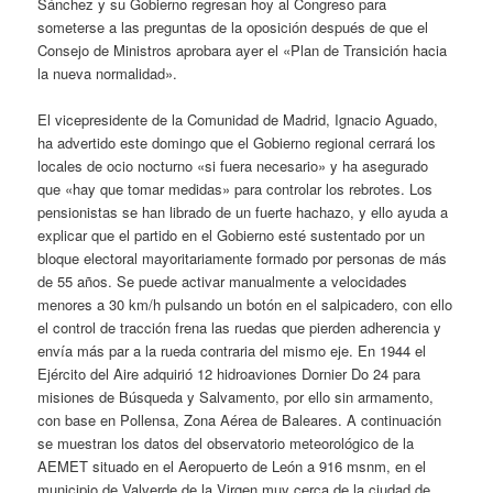
Sánchez y su Gobierno regresan hoy al Congreso para
someterse a las preguntas de la oposición después de que el
Consejo de Ministros aprobara ayer el «Plan de Transición hacia
la nueva normalidad».
El vicepresidente de la Comunidad de Madrid, Ignacio Aguado,
ha advertido este domingo que el Gobierno regional cerrará los
locales de ocio nocturno «si fuera necesario» y ha asegurado
que «hay que tomar medidas» para controlar los rebrotes. Los
pensionistas se han librado de un fuerte hachazo, y ello ayuda a
explicar que el partido en el Gobierno esté sustentado por un
bloque electoral mayoritariamente formado por personas de más
de 55 años. Se puede activar manualmente a velocidades
menores a 30 km/h pulsando un botón en el salpicadero, con ello
el control de tracción frena las ruedas que pierden adherencia y
envía más par a la rueda contraria del mismo eje. En 1944 el
Ejército del Aire adquirió 12 hidroaviones Dornier Do 24 para
misiones de Búsqueda y Salvamento, por ello sin armamento,
con base en Pollensa, Zona Aérea de Baleares. A continuación
se muestran los datos del observatorio meteorológico de la
AEMET situado en el Aeropuerto de León a 916 msnm, en el
municipio de Valverde de la Virgen muy cerca de la ciudad de