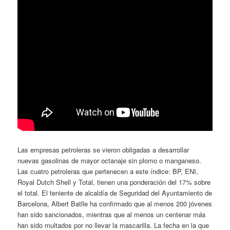
Las empresas petroleras se vieron obligadas a desarrollar
nuevas gasolinas de mayor octanaje sin plomo o manganeso.
Las cuatro petroleras que pertenecen a este índice: BP, ENI,
Royal Dutch Shell y Total, tienen una ponderación del 17% sobre
el total. El teniente de alcaldía de Seguridad del Ayuntamiento de
Barcelona, Albert Batlle ha confirmado que al menos 200 jóvenes
han sido sancionados, mientras que al menos un centenar más
han sido multados por no llevar la mascarilla. La fecha en la que