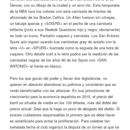
Denver, con su dibujo de la ciudad y un arco iris. Esta temporada
de la NBA luce tus colores con esta camiseta de tirantes de
aficionado de los Boston Celtics. Un Allen Iverson sin crinejas,
un tatuaje apenas y «SIXERS» en el pecho de una camiseta
brillante (junto a sus Reebok Questions rojo y negro, obviamente)
es todo un icono. Pantalón vaquero y camiseta. Los San Antonio
Spurs aún siguen usando sus camisetas gray de antaño con la
letra «U» en «SPURS» ilustrada como la espuela de una bota de
vaquero. Otro detalle sutil a lo retro podría ser la reedición de las
camisetas negras de los años 80 de los Spurs con «SAN
ANTONIO» al frente en blanco.
Pero los que gozan del poder y llevan dos legislaturas, no
quieren en absoluto abandonar su poltrona y consideran que se
verán beneficiados con las alianzas. En sus previsiones de
crecimiento para la economía española en 2015, el precio del
barril se situaba de media en los 103 dólares, más del doble del
precio actual. Deje que le haga un poco de abogado del diablo. Si
existen cuidadores responsables lo primero que se debe hacer
es esterilizarlo para evitar la proliferación. Para celebrar tan
señalada fecha el club organizó la disputa de un torneo al que se