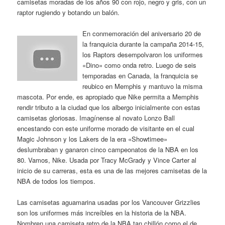
camisetas moradas de los años 90 con rojo, negro y gris, con un
raptor rugiendo y botando un balón.
En conmemoración del aniversario 20 de
la franquicia durante la campaña 2014-15,
los Raptors desempolvaron los uniformes
«Dino» como onda retro. Luego de seis
temporadas en Canada, la franquicia se
reubico en Memphis y mantuvo la misma
mascota. Por ende, es apropiado que Nike permita a Memphis
rendir tributo a la ciudad que los albergo inicialmente con estas
camisetas gloriosas. Imagínense al novato Lonzo Ball
encestando con este uniforme morado de visitante en el cual
Magic Johnson y los Lakers de la era «Showtimee»
deslumbraban y ganaron cinco campeonatos de la NBA en los
80. Vamos, Nike. Usada por Tracy McGrady y Vince Carter al
inicio de su carreras, esta es una de las mejores camisetas de la
NBA de todos los tiempos.
Las camisetas aguamarina usadas por los Vancouver Grizzlies
son los uniformes más increíbles en la historia de la NBA.
Nombren una camiseta retro de la NBA tan chillón como el de