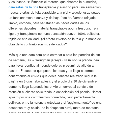
y es liviana. ★ Fitness: el material que absorbe la humedad,
camisetas de la nba
transpirable y elástico para una sensación
fresca; ofertas de tela agradable a la piel y algodonosas suave
un funcionamiento suave y de baja fricción. Verano relajado,
limpio, cómodo, para satisfacer las necesidades de los
diferentes deportes.material transpirable aporta frescura. Tela
ligera y transpirable con una sensación suave, 100% poliéster,
tejido de alta calidad, ¿el efecto inverso de la tela y la mano de
obra de lo contrario son muy delicados?
Más que una camiseta para entrenar o para los partidos del fin
de semana, las » Swingman jerseys» NBA son la prenda ideal
para llevar contigo allí donde quieras presumir de afición al
basket. El caso es que pasan los días y no llega el correo
confirmando el envío ( que debía haberse realizado según la
página en 3 días laborables), y el propio día 30 de diciembre
como no llega la prenda les envío un correo al servicio de
atención al cliente solicitando la cancelación del pedido. Héctor
apostó por una combinación comedida, pero perfectamente
definida, entre la herencia ortodoxa y el “aggiornamento” de una
despensa muy sólida, de la despensa rural, tanto de montaña
como de litoral. Cada camiseta lleva un sello de una temporada